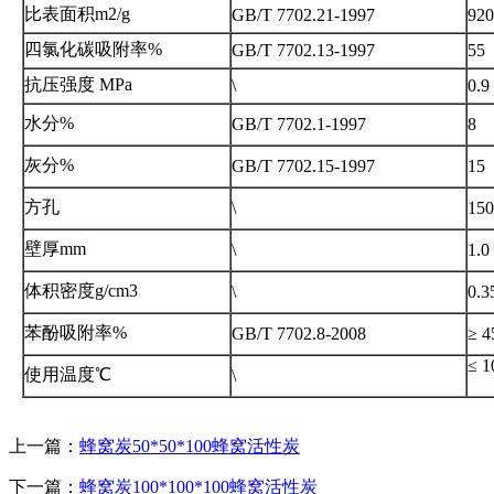
比表面积m2/g
GB/T 7702.21-1997
920
四氯化碳吸附率%
GB/T 7702.13-1997
55
抗压强度 MPa
\
0.9
水分%
GB/T 7702.1-1997
8
灰分%
GB/T 7702.15-1997
15
方孔
\
150
壁厚mm
\
1.0
体积密度g/cm3
\
0.3
苯酚吸附率%
GB/T 7702.8-2008
≥ 4
≤ 1
使用温度℃
\
上一篇：
蜂窝炭50*50*100蜂窝活性炭
下一篇：
蜂窝炭100*100*100蜂窝活性炭